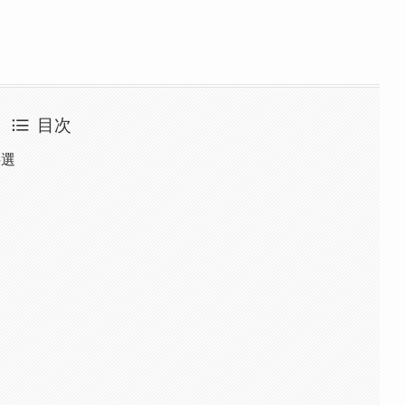
目次
5選